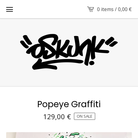
0 items /
0,00
€
Popeye Graffiti
129,00
€
ON SALE